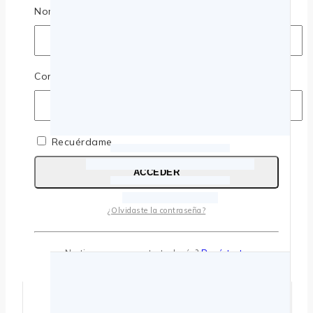
Nombre de usuario o correo electrónico
*
Contraseña
*
Recuérdame
ACCEDER
¿Olvidaste la contraseña?
No tienes una cuenta todavía?
Regístrate