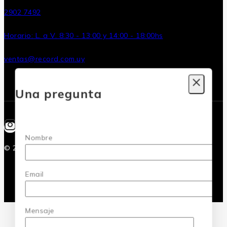
2902 7492
Horario: L. a V. 8:30 - 13:00 y 14:00 - 18:00hs
ventas@record.com.uy
Una pregunta
Nombre
© 2026 Grupo Record - Hecho por
Numina
Email
Mensaje