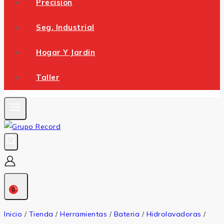
Precision
Seg. Industrial
Hogar Y Jardin
Taller
0
Inicio
/
Tienda
/
Herramientas
/
Bateria
/
Hidrolavadoras
/