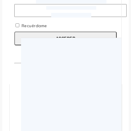
Recuérdame
ACCEDER
¿Olvidaste la contraseña?
No tienes una cuenta todavía?
Regístrate