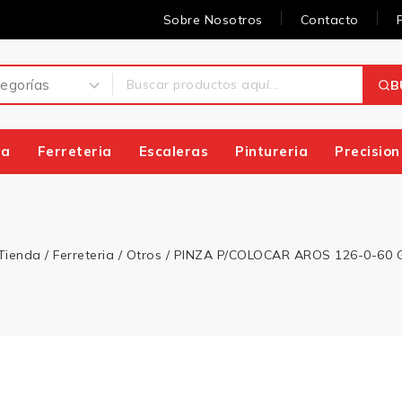
Sobre Nosotros
Contacto
B
ia
Ferreteria
Escaleras
Pintureria
Precision
Tienda
/
Ferreteria
/
Otros
/
PINZA P/COLOCAR AROS 126-0-60