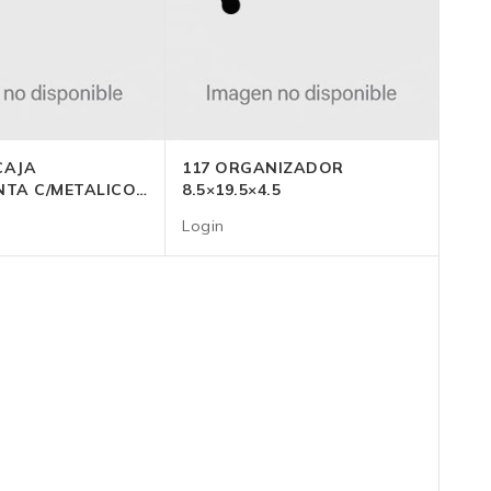
CAJA
117 ORGANIZADOR
NTA C/METALICO
8.5×19.5×4.5
TIL
Login