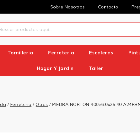
Sobre Nosotros
Contacto
Pre
Tornilleria
Ferreteria
Escaleras
Pint
Hogar Y Jardin
Taller
nda
/
Ferreteria
/
Otros
/
PIEDRA NORTON 400×6.0x25.40 A24RB