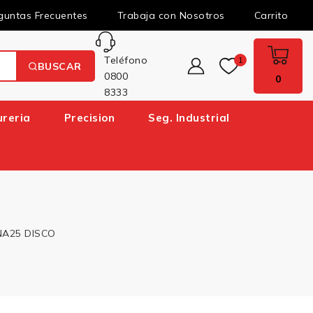
guntas Frecuentes
Trabaja con Nosotros
Carrito
Teléfono
1
BUSCAR
0800
0
8333
ureria
Precision
Seg. Industrial
NA25 DISCO