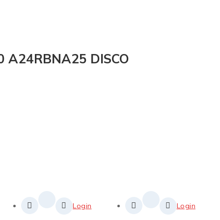
40 A24RBNA25 DISCO
Login
Login