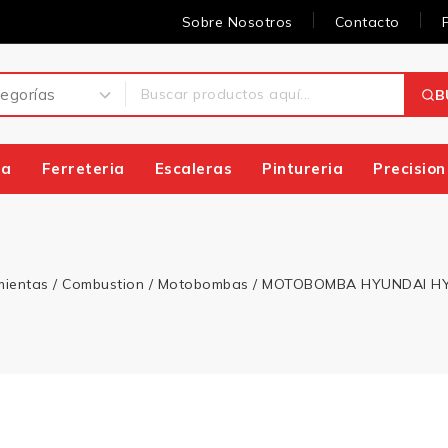
Sobre Nosotros
Contacto
B
ia
Ferreteria
Escaleras
Pintureria
Precision
mientas
/
Combustion
/
Motobombas
/
MOTOBOMBA HYUNDAI HY 10