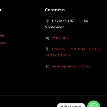
a
Contacto
Paysandú 971, 11100
Montevideo
nes
2902 7492
seos
Horario: L. a V. 8:30 - 13:00 y
14:00 - 18:00hs
ventas@record.com.uy
Whatsapp