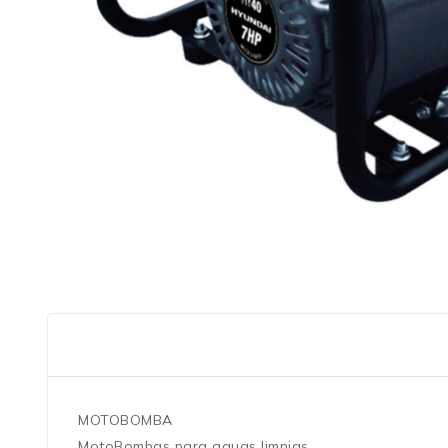
MOTOBOMBA
MotoBombas para aguas limpias