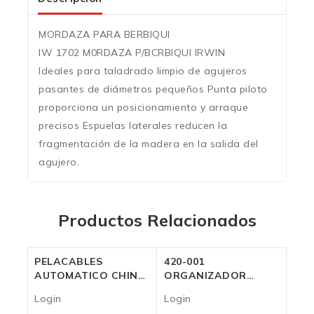
MORDAZA PARA BERBIQUI
IW 1702 M0RDAZA P/BCRBIQUI IRWIN
Ideales para taladrado limpio de agujeros
pasantes de diámetros pequeños Punta piloto
proporciona un posicionamiento y arraque
precisos Espuelas laterales reducen la
fragmentación de la madera en la salida del
agujero.
Productos Relacionados
PELACABLES
420-001
AUTOMATICO CHINO
ORGANIZADOR
180mm
P/BALDE IRWIN 20L.
Login
Login
Login
Login