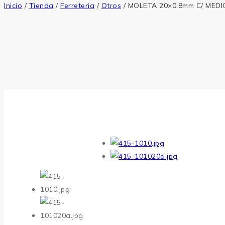
Inicio
/
Tienda
/
Ferreteria
/
Otros
/
MOLETA 20×0.8mm C/ MEDI