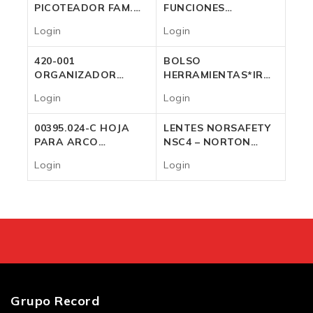
PICOTEADOR FAM.
FUNCIONES
130 Mm
FAMASTIL
Login
Login
Login
Login
420-001
BOLSO
ORGANIZADOR
HERRAMIENTAS*IRWIN
P/BALDE IRWIN 20L.
18″ 4402013
Login
Login
Login
Login
00395.024-C HOJA
LENTES NORSAFETY
PARA ARCO
NSC4 – NORTON
FAMASTIL 24″
AHUMADO
Login
Login
Login
Login
Grupo Record