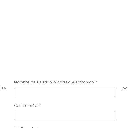
Nombre de usuario o correo electrónico
*
0 y un par máximo de 350 Nm. Una herramienta fácil de usar par
Contraseña
*