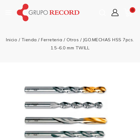
0
Inicio
/
Tienda
/
Ferreteria
/
Otros
/
JGO.MECHAS HSS 7pcs.
1.5-6.0 mm TWILL