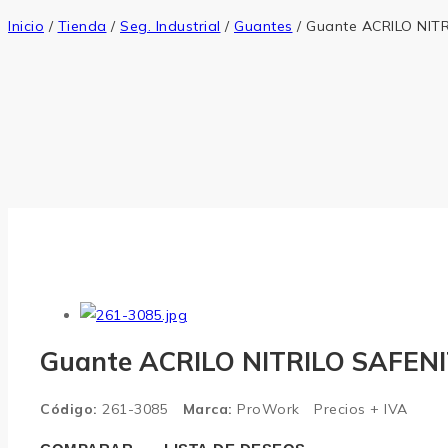
Inicio
/
Tienda
/
Seg. Industrial
/
Guantes
/
Guante ACRILO NITR
Guante ACRILO NITRILO SAFENI
Código:
261-3085
Marca:
ProWork
Precios + IVA