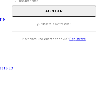
Recuérdame
ACCEDER
.9 261-8010
¿Olvidaste la contraseña?
No tienes una cuenta todavía?
Regístrate
9615 LD