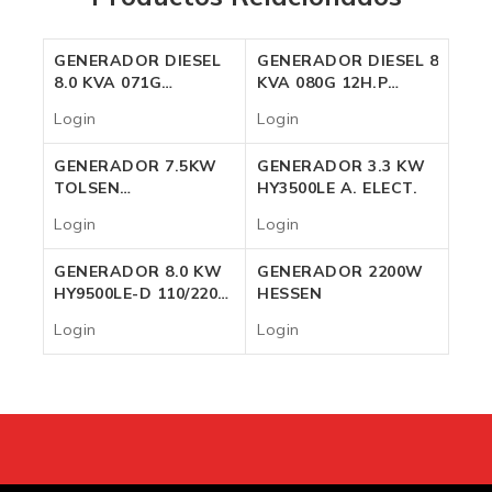
GENERADOR DIESEL
GENERADOR DIESEL 8
8.0 KVA 071G
KVA 080G 12H.P
ISONORIZADO 220V
TRIF.220V 456cc
Login
Login
Login
Login
GENERADOR 7.5KW
GENERADOR 3.3 KW
TOLSEN
HY3500LE A. ELECT.
MONOFÁSICO 220V
Login
Login
460CC
Login
Login
GENERADOR 8.0 KW
GENERADOR 2200W
HY9500LE-D 110/220V
HESSEN
***
Login
Login
Login
Login