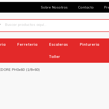
Sobre Nosotros
Contacto
Pr
eria
Ferreteria
Escaleras
Pintureria
Taller
DORE PH0x60 (1/8×60)