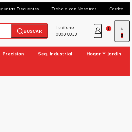
eguntas Frecuentes
Trabaja con Nosotros
Carrito
Teléfono
1
BUSCAR
0800 8333
0
Precision
Seg. Industrial
Hogar Y Jardin