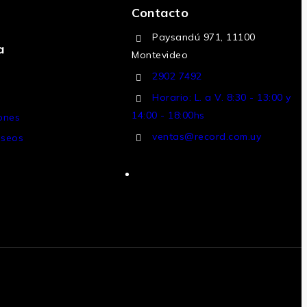
Contacto
Paysandú 971, 11100
a
Montevideo
2902 7492
Horario: L. a V. 8:30 - 13:00 y
14:00 - 18:00hs
iones
ventas@record.com.uy
eseos