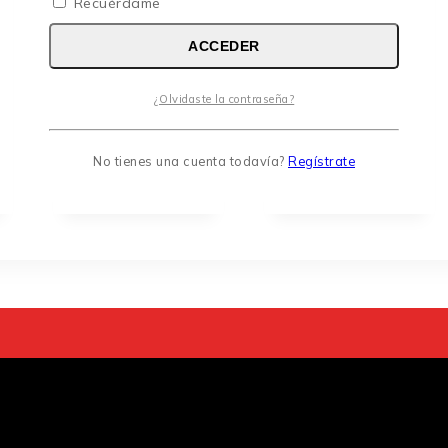
Recuérdame
LLANA
MASCARILLA
ACCEDER
PLASTICA
C/VALVULA
ATLAS AT169
AT2400
27×14 Goma
ATLAS
¿Olvidaste la contraseña?
Login
Login
No tienes una cuenta todavía?
Regístrate