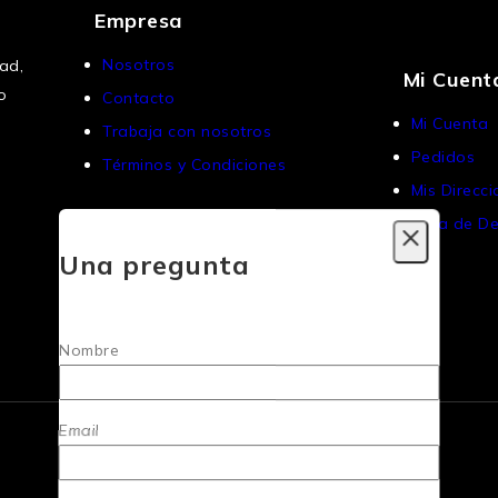
Empresa
Nosotros
ad,
Mi Cuent
o
Contacto
Mi Cuenta
Trabaja con nosotros
Pedidos
Términos y Condiciones
Mis Direcc
Lista de D
Una pregunta
Nombre
Email
© 2026 Grupo Record - Hecho por
Numina