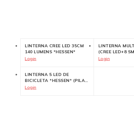
LINTERNA CREE LED 35CM
LINTERNA MUL
140 LUMENS *HESSEN*
(CREE LED+8 S
HESSEN
Login
Login
LINTERNA 5 LED DE
BICICLETA *HESSEN* (PILAS
INC.)
Login