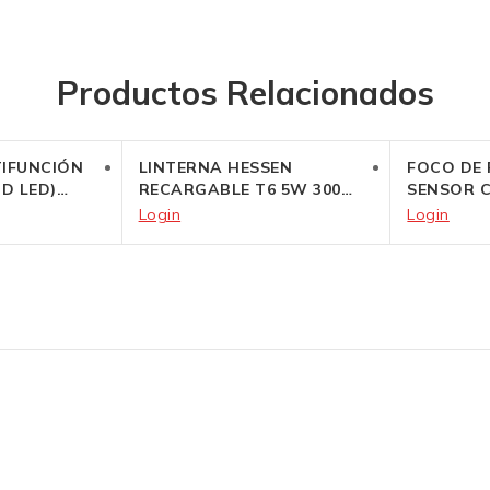
Productos Relacionados
TIFUNCIÓN
LINTERNA HESSEN
FOCO DE
MD LED)
RECARGABLE T6 5W 300
SENSOR 
LUMEN 3 FUNC.
*HESSEN*
Login
Login