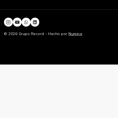
© 2026 Grupo Record - Hecho por
Numina
Hide similarities
Highlight differences
Seleccione los campos que se mostrarán. Otros estarán ocultos.
Imagen
SKU