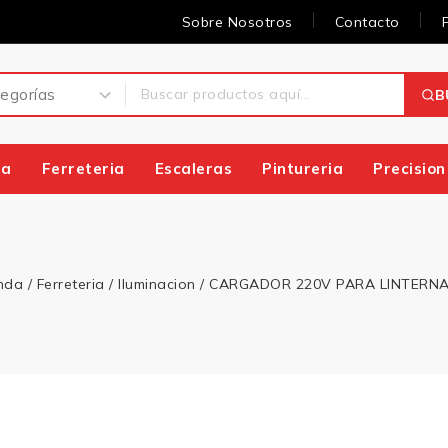
Sobre Nosotros
Contacto
B
ia
Ferreteria
Escaleras
Pintureria
Precision
nda
/
Ferreteria
/
Iluminacion
/
CARGADOR 220V PARA LINTERNA