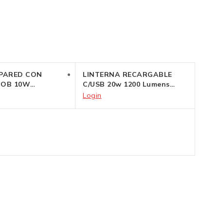
 PARED CON
LINTERNA RECARGABLE
COB 10W
C/USB 20w 1200 Lumens
C/verde
Login