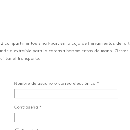
compartimentos small-part en la caja de herramientas de la tap
andeja extraíble para la carcasa herramientas de mano. Cierres
litar el transporte.
Productos Relacionados
Obligatorio
Nombre de usuario o correo electrónico
*
Obligatorio
Contraseña
*