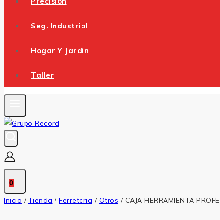
Precision
Seg. Industrial
Hogar Y Jardin
Taller
0
Inicio
/
Tienda
/
Ferreteria
/
Otros
/
CAJA HERRAMIENTA PROFE