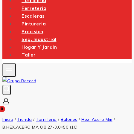
Tornilleria
Ferreteria
Escaleras
Pintureria
Precision
Seg. Industrial
Hogar Y Jardin
Taller
0
Inicio
/
Tienda
/
Tornilleria
/
Bulones
/
Hex .Acero Mm
/
B.HEX.ACERO MA 8.8 27-3.0×50 (10)