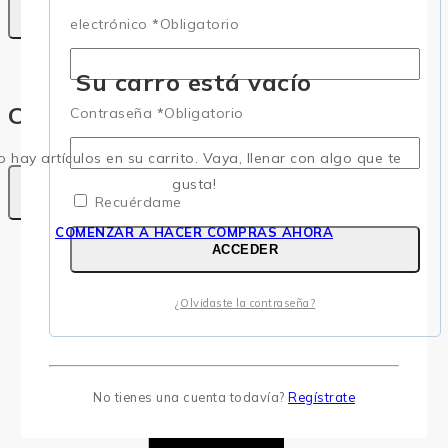
electrónico
*
Obligatorio
Su carro está vacío
Compartir
Contraseña
*
Obligatorio
o hay artículos en su carrito. Vaya, llenar con algo que te
gusta!
Recuérdame
COMENZAR A HACER COMPRAS AHORA
ACCEDER
¿Olvidaste la contraseña?
No tienes una cuenta todavía?
Regístrate