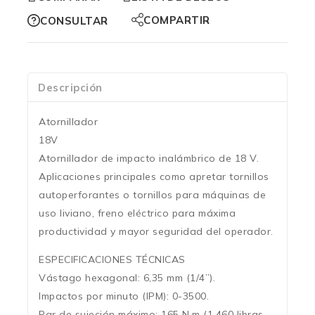
COMPARTIR
CONSULTAR
Descripción
Atornillador
18V
Atornillador de impacto inalámbrico de 18 V.
Aplicaciones principales como apretar tornillos
autoperforantes o tornillos para máquinas de
uso liviano, freno eléctrico para máxima
productividad y mayor seguridad del operador.
ESPECIFICACIONES TÉCNICAS
Vástago hexagonal: 6,35 mm (1/4”).
Impactos por minuto (IPM): 0-3500.
Par de sujeción máximo: 165 N·m (1.460 libras-