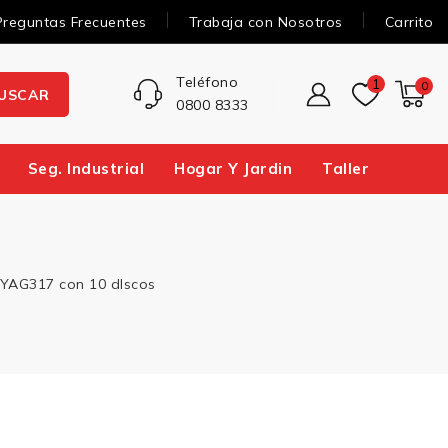
Preguntas Frecuentes
Trabaja con Nosotros
Carrito
Teléfono
1
0
USCAR
0800 8333
Seg. Industrial
Hogar Y Jardin
Taller
AG317 con 10 dIscos