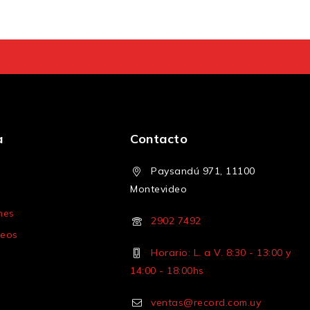
a
Contacto
Paysandú 971, 11100
Montevideo
nes
2902 7492
seos
Horario: L. a V. 8:30 - 13:00 y
14:00 - 18:00hs
ventas@record.com.uy