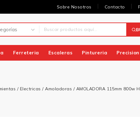
Sobre Nosotros
Contacto
B
ia
Ferreteria
Escaleras
Pintureria
Precision
mientas
/
Electricas
/
Amoladoras
/
AMOLADORA 115mm 800w HY